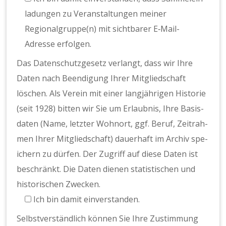
ladun­gen zu Ver­anstal­tun­gen mein­er
Regionalgruppe(n) mit sicht­bar­er E‑Mail-
Adresse erfol­gen.
Das Daten­schutzge­setz ver­langt, dass wir Ihre
Dat­en nach Beendi­gung Ihrer Mit­glied­schaft
löschen. Als Vere­in mit ein­er langjähri­gen His­to­rie
(seit 1928) bit­ten wir Sie um Erlaub­nis, Ihre Basis­
dat­en (Name, let­zter Wohnort, ggf. Beruf, Zeitrah­
men Ihrer Mit­glied­schaft) dauer­haft im Archiv spe­
ich­ern zu dür­fen. Der Zugriff auf diese Dat­en ist
beschränkt. Die Dat­en dienen sta­tis­tis­chen und
his­torischen Zweck­en.
Ich bin damit ein­ver­standen.
Selb­stver­ständlich kön­nen Sie Ihre Zus­tim­mung