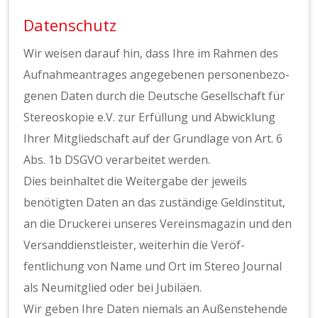
Datenschutz
Wir weisen darauf hin, dass Ihre im Rah­men des
Auf­nah­meantrages angegebe­nen per­so­n­en­be­zo­
ge­nen Dat­en durch die Deutsche Gesellschaft für
Stere­oskopie e.V. zur Erfül­lung und Abwick­lung
Ihrer Mit­glied­schaft auf der Grund­lage von Art. 6
Abs. 1b DSGVO ver­ar­beit­et wer­den.
Dies bein­hal­tet die Weit­er­gabe der jew­eils
benötigten Dat­en an das zuständi­ge Geldin­sti­tut,
an die Druck­erei unseres Vere­ins­magazin und den
Ver­sand­di­en­stleis­ter, weit­er­hin die Veröf­
fentlichung von Name und Ort im Stereo Jour­nal
als Neu­mit­glied oder bei Jubiläen.
Wir geben Ihre Dat­en niemals an Außen­ste­hende