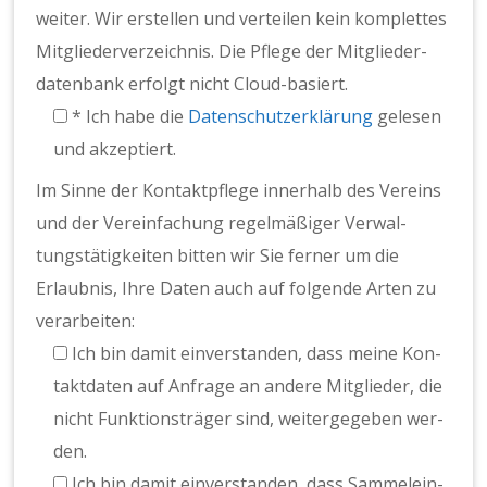
weit­er. Wir erstellen und verteilen kein kom­plettes
Mit­gliederverze­ich­nis. Die Pflege der Mit­glieder­
daten­bank erfol­gt nicht Cloud-basiert.
* Ich habe die
Daten­schutzerk­lärung
gele­sen
und akzep­tiert.
Im Sinne der Kon­tak­tpflege inner­halb des Vere­ins
und der Vere­in­fachung regelmäßiger Ver­wal­
tungstätigkeit­en bit­ten wir Sie fern­er um die
Erlaub­nis, Ihre Dat­en auch auf fol­gende Arten zu
ver­ar­beit­en:
Ich bin damit ein­ver­standen, dass meine Kon­
tak­t­dat­en auf Anfrage an andere Mit­glieder, die
nicht Funk­tion­sträger sind, weit­ergegeben wer­
den.
Ich bin damit ein­ver­standen, dass Sam­melein­