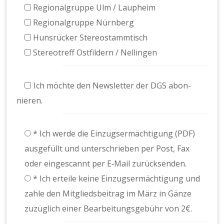
Region­al­gruppe Ulm / Laupheim
Region­al­gruppe Nürn­berg
Hun­srück­er Stere­ostammtisch
Stereotr­e­ff Ost­fildern / Nellin­gen
Ich möchte den Newslet­ter der DGS abon­
nieren.
* Ich werde die Einzugser­mäch­ti­gung (PDF)
aus­ge­füllt und unter­schrieben per Post, Fax
oder einges­can­nt per E‑Mail zurück­senden.
* Ich erteile keine Einzugser­mäch­ti­gung und
zahle den Mit­glieds­beitrag im März in Gänze
zuzüglich ein­er Bear­beitungs­ge­bühr von 2€.