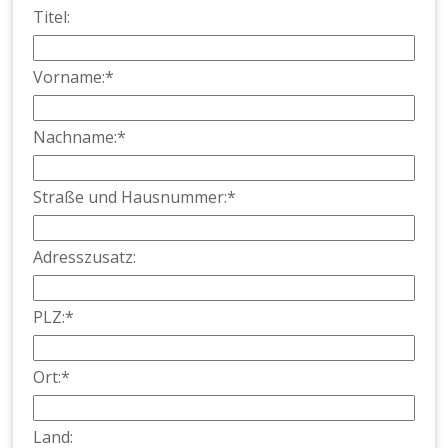
Titel:
Vor­name:*
Nach­name:*
Straße und Haus­num­mer:*
Adresszusatz:
PLZ:*
Ort:*
Land: