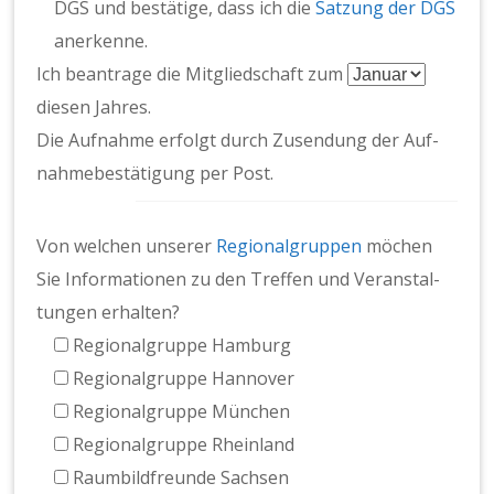
DGS und bestätige, dass ich die
Satzung der DGS
anerkenne.
Ich beantrage die Mit­glied­schaft zum
diesen Jahres.
Die Auf­nahme erfol­gt durch Zusendung der Auf­
nah­mebestä­ti­gung per Post.
Von welchen unser­er
Region­al­grup­pen
möchen
Sie Infor­ma­tio­nen zu den Tre­f­fen und Ver­anstal­
tun­gen erhal­ten?
Region­al­gruppe Ham­burg
Region­al­gruppe Han­nover
Region­al­gruppe München
Region­al­gruppe Rhein­land
Raum­bild­fre­unde Sach­sen