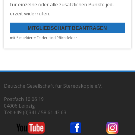
für einzelne oder alle zusät­zlichen Punk­te jed­
erzeit wider­rufen.
mit * markierte Felder sind Pflicht­felder
Deutsche Gesellschaft für Stereoskopie e.V.
Postfach 10 06 19
04006 Leipzig
Tel: +49 (0)341 / 58 61 43 63