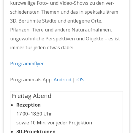
kurzweilige Foto- und Video-Shows zu den ver­
schieden­sten The­men und das in spek­takulärem
3D. Berühmte Städte und entle­gene Orte,
Pflanzen, Tiere und andere Nat­u­rauf­nah­men,
ungewöhn­liche Per­spek­tiv­en und Objek­te – es ist
immer für jeden etwas dabei.
Pro­gramm­fly­er
Pro­gramm als App:
Android
|
iOS
Freitag Abend
Rezep­tion
17:00–18:30 Uhr
sowie 10 Min. vor jed­er Pro­jek­tion
3D-Pro­jek­tio­nen