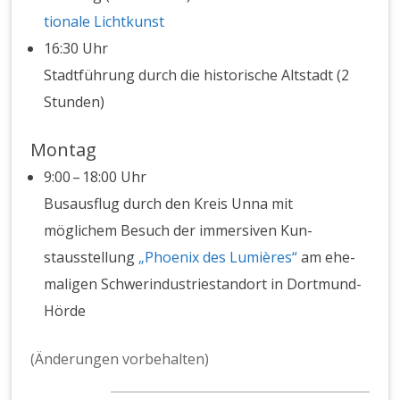
tionale Lichtkun­st
16:30 Uhr
Stadt­führung durch die his­torische Alt­stadt (2
Stun­den)
Montag
9:00 – 18:00 Uhr
Busaus­flug durch den Kreis Unna mit
möglichem Besuch der immer­siv­en Kun­
stausstel­lung
„Phoenix des Lumières“
am ehe­
ma­li­gen Schw­erindus­tri­e­s­tandort in Dort­mund-
Hörde
(Änderun­gen vor­be­hal­ten)