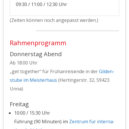
09:30 / 11:00 / 12:30 Uhr
(Zeit­en kön­nen noch angepasst wer­den.)
Rahmenprogramm
Donnerstag Abend
Ab 18:00 Uhr
„get togeth­er“ für Frühan­reisende in der
Gilden­
stube im Meis­ter­haus
(Hertinger­str. 32, 59423
Unna)
Freitag
10:00 / 15:30 Uhr
Führung (90 Minuten) im
Zen­trum für inter­na­