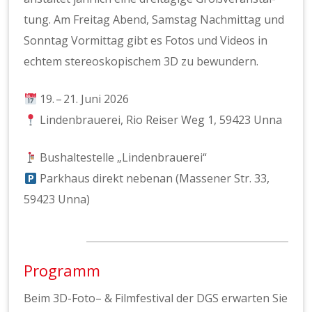
tung. Am Fre­itag Abend, Sam­stag Nach­mit­tag und
Son­ntag Vor­mit­tag gibt es Fotos und Videos in
echtem stere­oskopis­chem 3D zu bewun­dern.
19. – 21. Juni 2026
Lin­den­brauerei, Rio Reis­er Weg 1, 59423 Unna
Bushal­testelle „Lin­den­brauerei“
Parkhaus direkt nebe­nan (Massen­er Str. 33,
59423 Unna)
Programm
Beim 3D-Foto– & Film­fes­ti­val der DGS erwarten Sie