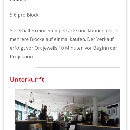
5 € pro Block
Sie erhal­ten eine Stem­pelka­rte und kön­nen gle­ich
mehrere Blöcke auf ein­mal kaufen. Der Verkauf
erfol­gt vor Ort jew­eils 10 Minuten vor Beginn der
Pro­jek­tion.
Unterkunft