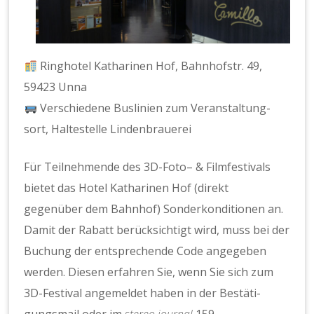
Ring­ho­tel Kathari­nen Hof, Bahn­hof­str. 49,
59423 Unna
Ver­schiedene Buslin­ien zum Ver­anstal­tung­
sort, Hal­testelle Lin­den­brauerei
Für Teil­nehmende des 3D-Foto– & Film­fes­ti­vals
bietet das Hotel Kathari­nen Hof (direkt
gegenüber dem Bahn­hof) Son­derkon­di­tio­nen an.
Damit der Rabatt berück­sichtigt wird, muss bei der
Buchung der entsprechende Code angegeben
wer­den. Diesen erfahren Sie, wenn Sie sich zum
3D-Fes­ti­val angemeldet haben in der Bestä­ti­