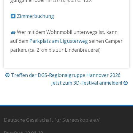
gungs­mail oder im
stereo jour­nal
159.
Zim­mer­buchung
Wer mit dem Wohn­mo­bil unter­wegs ist, kann
auf dem
Park­platz am Liguster­weg
seinen Camper
parken. (ca. 2 km bis zur Lin­den­brauerei)
Beitragsnavigation
Treffen der DGS-Regionalgruppe Hannover 2026
Jetzt zum 3D-Festival anmelden!
Deutsche Gesellschaft für Stereoskopie e.V.