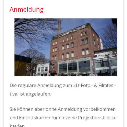
Anmeldung
Die reg­uläre Anmel­dung zum 3D-Foto– & Film­fes­
ti­val ist abge­laufen.
Sie kön­nen aber ohne Anmel­dung vor­beikom­men
und Ein­trittskarten für einzelne Pro­jek­tions­blöcke
kaufen.