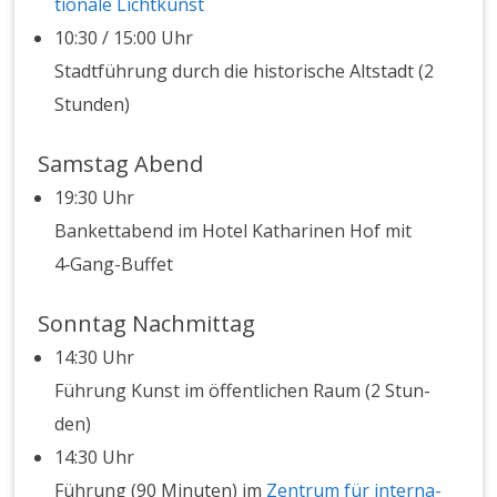
tionale Lichtkun­st
10:30 / 15:00 Uhr
Stadt­führung durch die his­torische Alt­stadt (2
Stun­den)
Samstag Abend
19:30 Uhr
Ban­ket­tabend im Hotel Kathari­nen Hof mit
4‑Gang-Buf­fet
Sonntag Nachmittag
14:30 Uhr
Führung Kun­st im öffentlichen Raum (2 Stun­
den)
14:30 Uhr
Führung (90 Minuten) im
Zen­trum für inter­na­