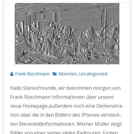
Frank Rüschmann
München
Uncategorized
,
Hal­lo Stere­ofre­unde, wir bekom­men mor­gen von
Frank Rüschmann Infor­ma­tio­nen über unsere
neue Home­page,außer­dem noch eine Demon­stra­
tion über die in den Bildern des iPhones ver­steck­
ten Stere­o­bild­in­for­ma­tio­nen. Wern­er Müller zeigt
Bilder von ein­er sein­er vie­len Rad­touren. Jür­gen