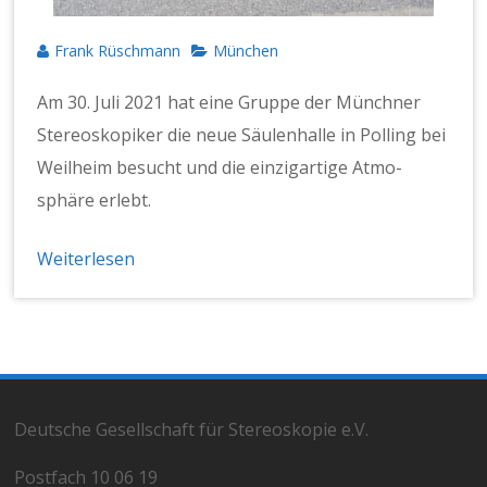
Frank Rüschmann
München
Am 30. Juli 2021 hat eine Gruppe der Münch­n­er
Stere­oskopik­er die neue Säu­len­halle in Polling bei
Weil­heim besucht und die einzi­gar­tige Atmo­
sphäre erlebt.
Weiterlesen
Deutsche Gesellschaft für Stereoskopie e.V.
Postfach 10 06 19