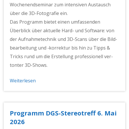
Woch­enend­sem­i­nar zum inten­siv­en Aus­tausch
über die 3D-Fotografie ein.
Das Pro­gramm bietet einen umfassenden
Überblick über aktuelle Hard- und Soft­ware: von
der Auf­nah­me­tech­nik und 3D-Scans über die Bild­
bear­beitung und ‑kor­rek­tur bis hin zu Tipps &
Tricks rund um die Erstel­lung pro­fes­sionell ver­
ton­ter 3D-Shows.
Weiterlesen
Programm DGS-Stereotreff 6. Mai
2026