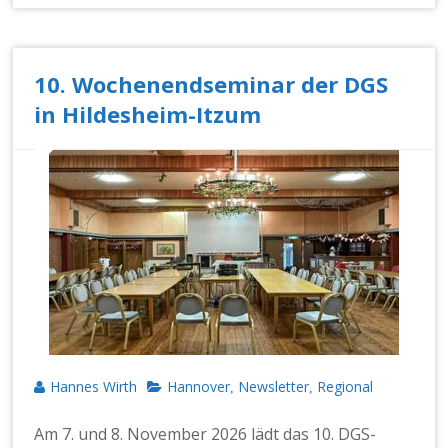
10. Wochenendseminar der DGS
in Hildesheim-Itzum
Hannes Wirth
Hannover
Newsletter
Regional
,
,
Am 7. und 8. Novem­ber 2026 lädt das 10. DGS-