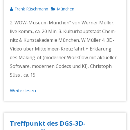
Frank Rüschmann
München
2. WOW-Muse­um München” von Wern­er Müller,
live komm., ca. 20 Min. 3. Kul­turhaupt­stadt Chem­
nitz & Kun­stakademie München, W.Müller 4. 3D-
Video über Mit­telmeer-Kreuz­­fahrt + Erk­lärung
des Mak­ing-of (mod­ern­er Work­flow mit aktueller
Soft­ware, mod­er­nen Codecs und KI), Christoph
Süss , ca. 15
Weiterlesen
Treffpunkt des DGS-3D-