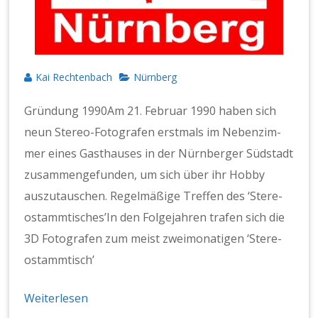
Kai Rechtenbach
Nürnberg
Grün­dung 1990Am 21. Feb­ru­ar 1990 haben sich
neun Stereo-Fotografen erst­mals im Neben­z­im­
mer eines Gasthaus­es in der Nürn­berg­er Süd­stadt
zusam­menge­fun­den, um sich über ihr Hob­by
auszu­tauschen. Regelmäßige Tre­f­fen des ‘Stere­
ostammtis­ches’In den Fol­ge­jahren trafen sich die
3D Fotografen zum meist zwei­monati­gen ‘Stere­
ostammtisch’
Weiterlesen