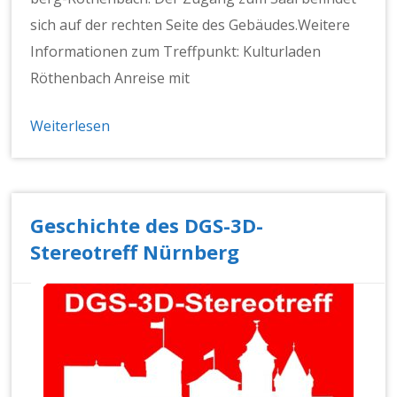
sich auf der recht­en Seite des Gebäudes.Weit­ere
Infor­ma­tio­nen zum Tre­ff­punkt: Kul­turladen
Röthen­bach Anreise mit
Weiterlesen
Geschichte des DGS-3D-
Stereotreff Nürnberg