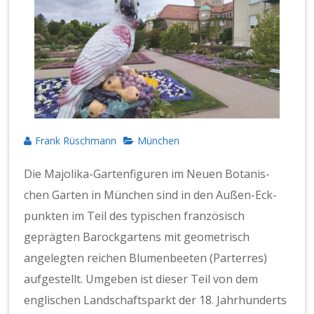
Frank Rüschmann
München
Die Majo­li­­ka-Garten­­fig­uren im Neuen Botanis­
chen Garten in München sind in den Außen-Eck­­
punk­ten im Teil des typ­is­chen franzö­sisch
geprägten Barock­gartens mit geometrisch
angelegten reichen Blu­men­beeten (Parter­res)
aufgestellt. Umgeben ist dieser Teil von dem
englis­chen Land­schaftsparkt der 18. Jahrhun­derts