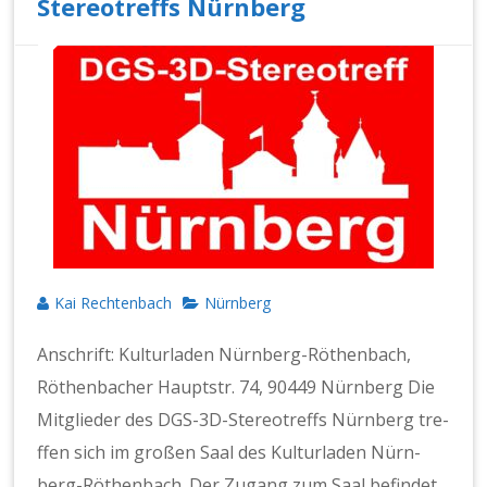
Stereotreffs Nürnberg
Kai Rechtenbach
Nürnberg
Anschrift: Kul­turladen Nürn­berg-Röthen­bach,
Röthen­bach­er Haupt­str. 74, 90449 Nürn­berg Die
Mit­glieder des DGS-3D-Stereotr­e­ffs Nürn­berg tre­
f­fen sich im großen Saal des Kul­turladen Nürn­
berg-Röthen­bach. Der Zugang zum Saal befind­et