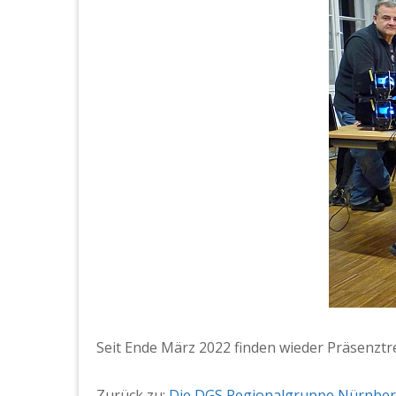
Seit Ende März 2022 find­en wieder Präsen­ztr­e
Zurück zu:
Die DGS Region­al­gruppe Nürn­be