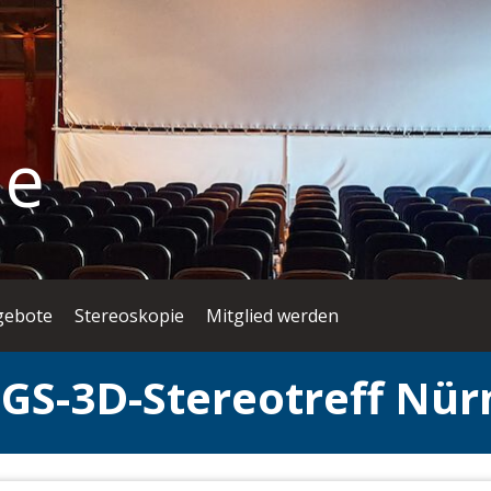
ie
gebote
Stereoskopie
Mitglied werden
DGS-3D-Stereotreff Nür