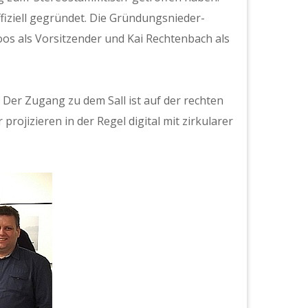
iziell gegrün­det. Die Grün­dungsnieder­
s als Vor­sitzen­der und Kai Recht­en­bach als
t. Der Zugang zu dem Sall ist auf der recht­en
o­jizieren in der Regel dig­i­tal mit zirku­lar­er