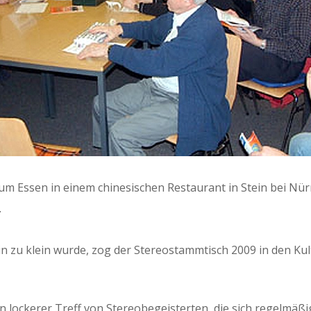
m Essen in einem chi­ne­sis­chen Restau­rant in Stein bei Nü
.
in zu klein wurde, zog der Stere­ostammtisch 2009 in den Ku
lock­er­er Tre­ff von Stere­obegeis­terten, die sich regelmäß