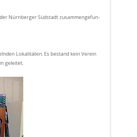
 der Nürn­berg­er Süd­stadt zusam­menge­fun­
l­nden Lokalitäten. Es bestand kein Vere­in
 geleit­et.