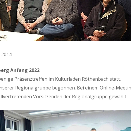
 2014.
n­berg Anfang 2022
ige Präsen­ztr­e­f­fen im Kul­turladen Röthen­bach statt.
unser­er Region­al­gruppe begonnen. Bei einem Online-Meet­in
­lvertre­tenden Vor­sitzen­den der Region­al­gruppe gewählt.