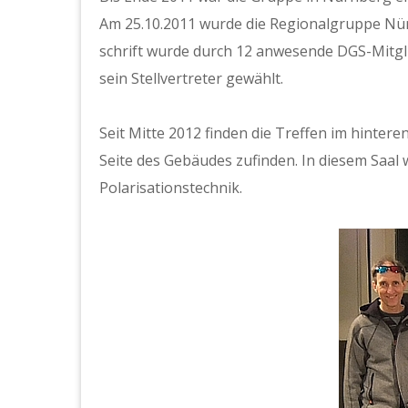
Am 25.10.2011 wurde die Region­al­gruppe Nür
schrift wurde durch 12 anwe­sende DGS-Mit­glie
sein Stel­lvertreter gewählt.
Seit Mitte 2012 find­en die Tre­f­fen im hin­te
Seite des Gebäudes zufind­en. In diesem Saal wurd
Polar­i­sa­tion­stech­nik.