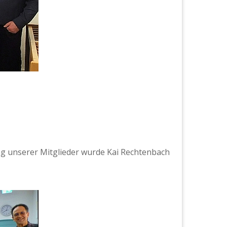
g unser­er Mit­glieder wurde Kai Recht­en­bach