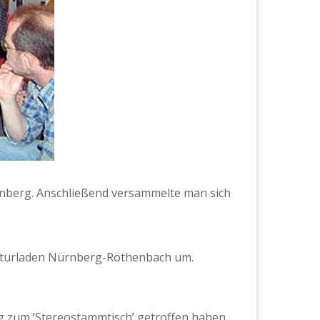
rn­berg. Anschließend ver­sam­melte man sich
l­turladen Nürn­berg-Röthen­bach um.
ig zum ‘Stere­ostammtisch’ getrof­fen haben.