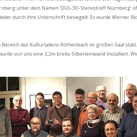
n­berg unter dem Namen ‘DGS-3D-Stereotr­e­ff Nürn­berg’ off
der durch ihre Unter­schrift besiegelt. Es wurde Wern­er Bloo
ren Bere­ich des Kul­turladens Röthen­bach im großen Saal stat
e von uns eine 3,2m bre­ite Sil­ber­lein­wand instal­liert. Wir pr