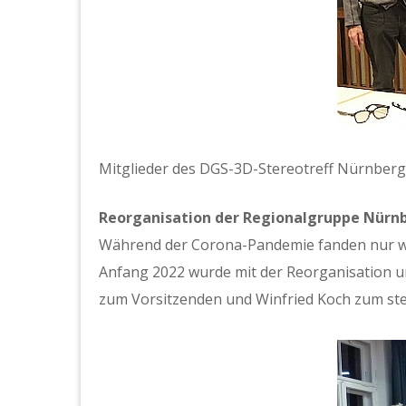
Mit­glieder des DGS-3D-Stereotr­e­ff Nürn­berg
Reor­gan­i­sa­tion der Region­al­gruppe Nür
Während der Coro­na-Pan­demie fan­den nur wen
Anfang 2022 wurde mit der Reor­gan­i­sa­tion 
zum Vor­sitzen­den und Win­fried Koch zum stel