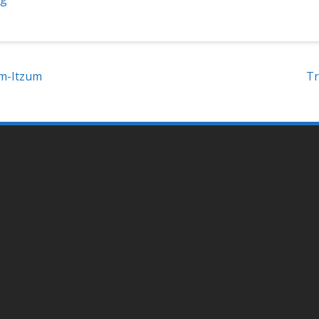
im-Itzum
Tr