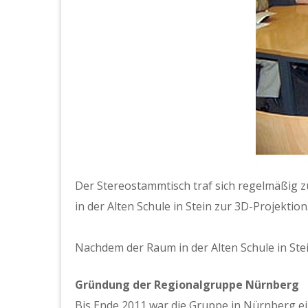
Der Stere­ostammtisch traf sich regelmäßig zu
in der Alten Schule in Stein zur 3D-Pro­jek­tion
Nach­dem der Raum in der Alten Schule in Ste
Grün­dung der Region­al­gruppe Nürn­berg
Bis Ende 2011 war die Gruppe in Nürn­berg ein 