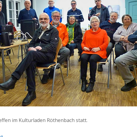
­f­fen im Kul­turladen Röthen­bach statt.
rg