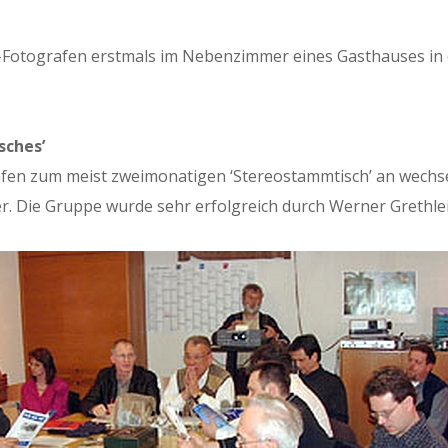
Fotografen erst­mals im Neben­z­im­mer eines Gasthaus­es in
­ches’
afen zum meist zwei­monati­gen ‘Stere­ostammtisch’ an wech­se
er. Die Gruppe wurde sehr erfol­gre­ich durch Wern­er Greth­lein