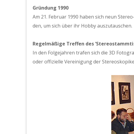
Grün­dung 1990
Am 21. Feb­ru­ar 1990 haben sich neun Stereo-
den, um sich über ihr Hob­by auszu­tauschen.
Regelmäßige Tre­f­fen des ‘Stere­ostammtis
In den Fol­ge­jahren trafen sich die 3D Fotogr
oder offizielle Vere­ini­gung der Stere­oskopik­