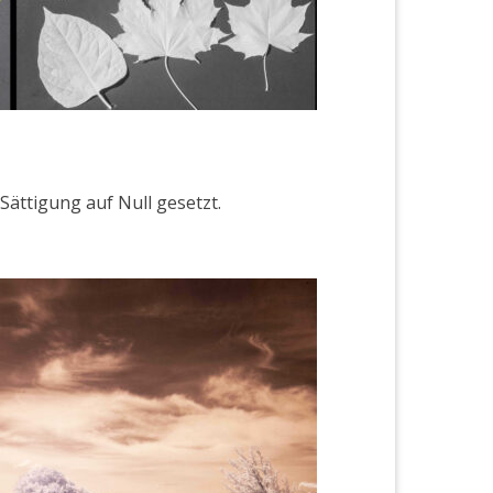
ät­ti­gung auf Null geset­zt.