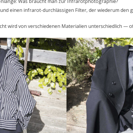
en­länge: Was braucht man zur Infrarot­pho­togra­phie?
er und einen infrarot-durch­läs­si­gen Fil­ter, der wiederum den 
icht wird von ver­schiede­nen Mate­ri­alien unter­schiedlich — o