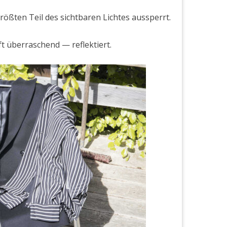
größten Teil des sicht­baren Licht­es aussper­rt.
ft über­raschend — reflek­tiert.