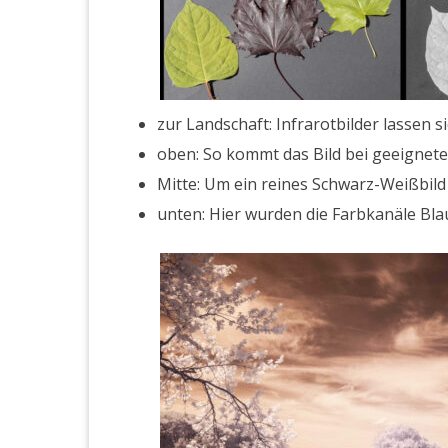
zur Land­schaft: Infrarot­bilder lassen s
oben: So kommt das Bild bei geeignete
Mitte: Um ein reines Schwarz-Weiß­bild zu
unten: Hier wur­den die Far­bkanäle Bla