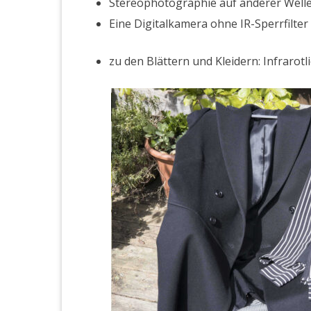
Stereopho­togra­phie auf ander­er Well
Eine Dig­italk­a­m­era ohne IR-Sper­rfil­t
zu den Blät­tern und Klei­dern: Infrarotl