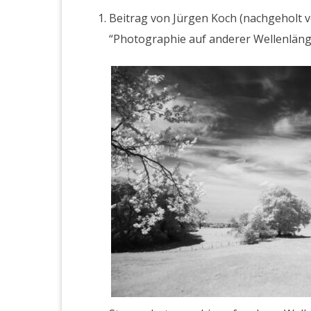
Beitrag von Jür­gen Koch (nachge­holt v
“Pho­togra­phie auf ander­er Wellen­län