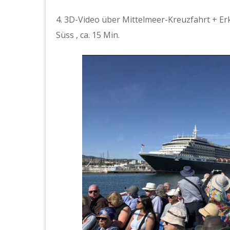
4. 3D-Video über Mit­telmeer-Kreuz­fahrt + Erk
Süss , ca. 15 Min.