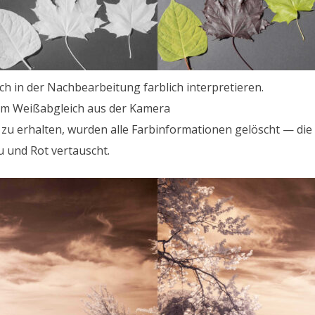
ich in der Nach­bear­beitung far­blich inter­pretieren.
m Weißab­gle­ich aus der Kam­era
 erhal­ten, wur­den alle Farbin­for­ma­tio­nen gelöscht — die S
u und Rot ver­tauscht.