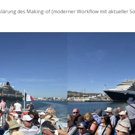
­lärung des Mak­ing-of (mod­ern­er Work­flow mit aktueller S