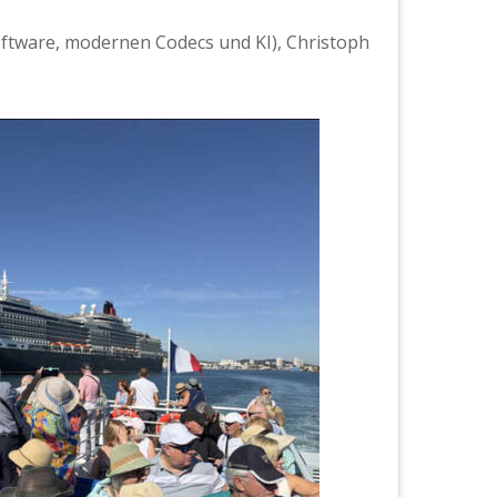
oft­ware, mod­er­nen Codecs und KI), Christoph