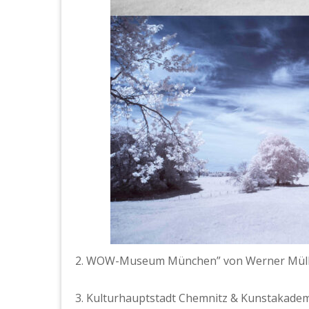
2. WOW-Muse­um München” von Wern­er Müller
3. Kul­turhaupt­stadt Chem­nitz & Kun­stakad