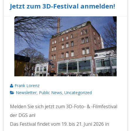
Jetzt zum 3D-Festival anmelden!
Frank Lorenz
Newsletter
Public News
Uncategorized
,
,
Melden Sie sich jet­zt zum 3D-Foto- & ‑Film­fes­ti­val
der DGS an!
Das Fes­ti­val find­et vom 19. bis 21. Juni 2026 in