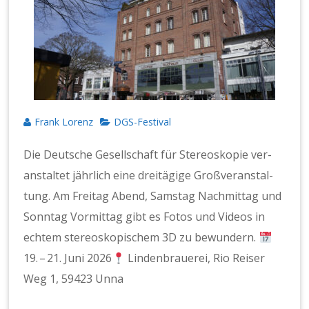
Frank Lorenz
DGS-Festival
Die Deutsche Gesellschaft für Stere­oskopie ver­
anstal­tet jährlich eine dre­itägige Großver­anstal­
tung. Am Fre­itag Abend, Sam­stag Nach­mit­tag und
Son­ntag Vor­mit­tag gibt es Fotos und Videos in
echtem stere­oskopis­chem 3D zu bewun­dern.
19. – 21. Juni 2026
Lin­den­brauerei, Rio Reis­er
Weg 1, 59423 Unna