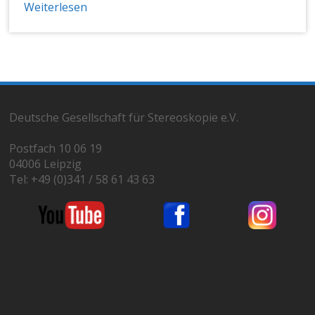
Weiterlesen
Deutsche Gesellschaft für Stereoskopie e.V.
Postfach 10 06 19
04006 Leipzig
Tel: +49 (0)341 / 58 61 43 63